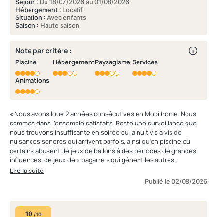
Séjour :
Du 18/07/2026 au 01/08/2026
Hébergement :
Locatif
Situation :
Avec enfants
Saison :
Haute saison
Note par critère :
Piscine
Hébergement
Paysagisme
Services
Animations
« Nous avons loué 2 années consécutives en Mobilhome. Nous
sommes dans l’ensemble satisfaits. Reste une surveillance que
nous trouvons insuffisante en soirée ou la nuit vis à vis de
nuisances sonores qui arrivent parfois, ainsi qu’en piscine où
certains abusent de jeux de ballons à des périodes de grandes
influences, de jeux de « bagarre » qui gênent les autres
vacanciers. »
Lire la suite
Publié le 02/08/2026
10
/10