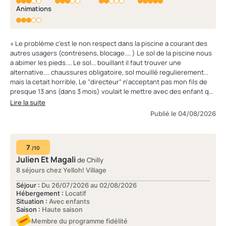
Animations
« Le problème c'est le non respect dans la piscine a courant des
autres usagers (contresens, blocage.... ) Le sol de la piscine nous
a abimer les pieds.... Le sol... bouillant il faut trouver une
alternative.... chaussures obligatoire, sol mouillé regulierement...
mais la cetait horrible, Le "directeur" n'acceptant pas mon fils de
presque 13 ans (dans 3 mois) voulait le mettre avec des enfant qui
ont une moyenne de 7 a 8 ans... (il rentre en 4eme...) »
Lire la suite
Publié le 04/08/2026
7
/10
Julien Et Magali
de Chilly
8 séjours chez Yelloh! Village
Séjour :
Du 26/07/2026 au 02/08/2026
Hébergement :
Locatif
Situation :
Avec enfants
Saison :
Haute saison
Membre du programme fidélité