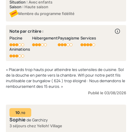
Situation :
Avec enfants
engendre des égratignures. - les bouées devraient être
Saison :
Haute saison
autorisées sur une période seulement comme les années
Membre du programme fidélité
précédentes. - certains instruments de musculations n'étaient pas
opérationnels. »
Note par critère :
Piscine
Hébergement
Paysagisme
Services
Animations
« Placards trop hauts pour atteindre les ustensiles de cuisine. Sol
de la douche en pente vers la chambre. Wifi pour notre petit fils
inutilisable car bungalow ( 624 ) trop éloigné : Nous demandons le
remboursement des 15 euros. »
Publié le 03/08/2026
10
/10
Sophie
de Garchizy
3 séjours chez Yelloh! Village