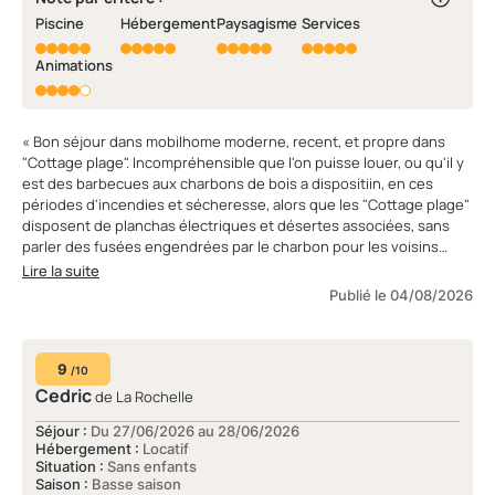
Piscine
Hébergement
Paysagisme
Services
Animations
« Bon séjour dans mobilhome moderne, recent, et propre dans
"Cottage plage". Incompréhensible que l'on puisse louer, ou qu'il y
est des barbecues aux charbons de bois a dispositiin, en ces
périodes d'incendies et sécheresse, alors que les "Cottage plage"
disposent de planchas électriques et désertes associées, sans
parler des fusées engendrées par le charbon pour les voisins
directs qui se retrouvent régulièrement dans la fumée noire,
Lire la suite
déclenchant même les détecteurs de fumées dans mobilhome. Il
Publié le 04/08/2026
est a noter quil ny a pas de bouteille de gaz dans ce secteurvde
cottage plage, ou cottage cosy avec piscine, ce qui est tres bien
et sécuritaire. Des portails fermés la nuit avec portillons pietons
9
pour la sécurité du camping serait un vrai plus, malgré la présence
/10
d'un gardien après 23h. Les éclairages la nuit à l'arrière d'un
Cedric
de La Rochelle
restaurant/snack/padel, toute la nuit n'est pas utile, d'autant que
Séjour :
Du 27/06/2026 au 28/06/2026
des personnes y poursuivent la nuit après les animations du soir.
Hébergement :
Locatif
L'espace aquatique est très vaste et propre, malgré quelques
Situation :
Sans enfants
transats aux toiles détendues. Les casiers pour chaussures à
Saison :
Basse saison