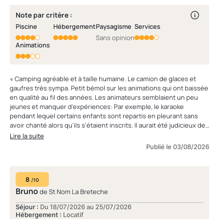
Note par critère :
Piscine
Hébergement
Paysagisme
Services
Sans opinion
Animations
« Camping agréable et à taille humaine. Le camion de glaces et
gaufres très sympa. Petit bémol sur les animations qui ont baissée
en qualité au fil des années. Les animateurs semblaient un peu
jeunes et manquer d'expériences: Par exemple, le karaoke
pendant lequel certains enfants sont repartis en pleurant sans
avoir chanté alors qu'ils s'étaient inscrits. Il aurait été judicieux de
prendre le nombre d'inscriptions pour la durée de la soiree et pas
Lire la suite
plus. - la pression des douches est à revoir. - le liner de la piscine
Publié le 03/08/2026
intérieure est à refaire - il serait intéressant de refaire ce qu'il se
faisait il y a qques années pour les transats: toutes les heures que
toutes les personnes présentes viennent sur leur transat. Cela
8
éviterait que les gens viennent déposer leurs serviettes sur tous
/10
les transats et les laissent toute la journee même lorsqu ils ne
Bruno
de St Nom La Breteche
sont pas présents. Et que les gens présents galèrent à trouver un
Séjour :
Du 18/07/2026 au 25/07/2026
transat libre. - la piscine pourrait être amelioree ( nouveaux
Hébergement :
Locatif
toboggans..). Le revêtement de la riviere est trop râpant ce qui