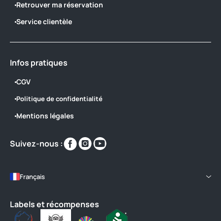
Retrouver ma réservation
Service clientèle
Infos pratiques
CGV
Politique de confidentialité
Mentions légales
Retrouvez-
Retrouvez-
Retrouvez-
Suivez-nous :
nous
nous
nous
sur
sur
sur
https://www.facebook.com/campingduJ
https://www.instagram.com/campin
https://www.youtube.com/wat
Français
locale=fr_FR
v=r6Pd6FvQEUs
Labels et récompenses