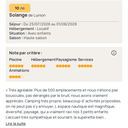
10
/10
Solange
de Lunion
Séjour :
Du 25/07/2026 au 01/08/2026
Hébergement :
Locatif
Situation :
Avec enfants
Saison :
Haute saison
Note par critère :
Piscine
Hébergement
Paysagisme
Services
Animations
« Trés agréable. Plus de 500 emplacements et nous n'étions pas
bousculés, pas dérangés par le bruit, nous avons vraiment
appréciés. Camping trés propre, beaucoup d' activités proposées,
on ne peut pas s'y ennuyer. L espace nautique est magnifique,
diversifié, paysagé, qui a vraiment ravi nos 3 petits enfants.
L'accueil très sympathique et souriant, la supérette bien
achalandée. Vraiment aucun point négatif à relever. Félicitations et
Lire la suite