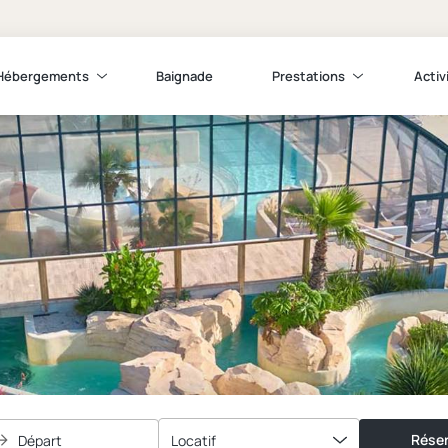
Hébergements
Baignade
Prestations
Activ
Réser
Départ
Locatif