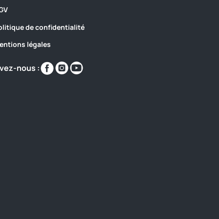
GV
olitique de confidentialité
entions légales
Retrouvez-
Retrouvez-
Retrouvez-
vez-nous :
nous
nous
nous
sur
sur
sur
https://www.facebook.com/campingduJard/?
https://www.instagram.com/campingduja
https://www.youtube.com/watch?
locale=fr_FR
v=r6Pd6FvQEUs