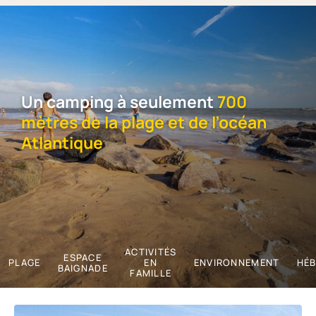
Un camping à seulement
700
mètres de la plage et de l’océan
Atlantique
ACTIVITÉS
ESPACE
PLAGE
EN
ENVIRONNEMENT
HÉ
BAIGNADE
FAMILLE