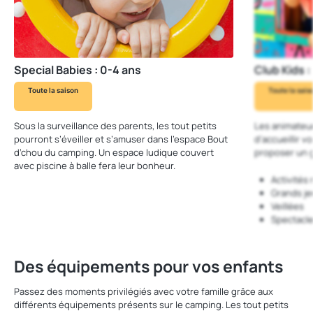
Special Babies : 0-4 ans
Club Kids :
Toute la saison
Toute la sais
Sous la surveillance des parents, les tout petits
Les animateur
pourront s’éveiller et s’amuser dans l’espace Bout
d’accueillir v
d’chou du camping. Un espace ludique couvert
proposer un g
avec piscine à balle fera leur bonheur.
Activités
Grands je
Veillées
Spectacle
Des équipements pour vos enfants
Passez des moments privilégiés avec votre famille grâce aux
différents équipements présents sur le camping. Les tout petits