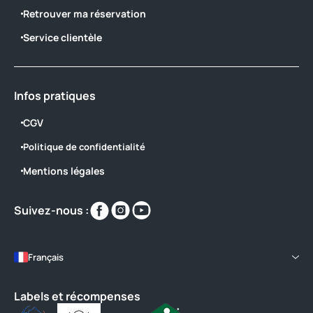
Retrouver ma réservation
Service clientèle
Infos pratiques
CGV
Politique de confidentialité
Mentions légales
Retrouvez-
Retrouvez-
Retrouvez-
Suivez-nous :
nous
nous
nous
sur
sur
sur
https://www.facebook.com/campingduJ
https://www.instagram.com/campin
https://www.youtube.com/wat
Français
locale=fr_FR
v=r6Pd6FvQEUs
Labels et récompenses