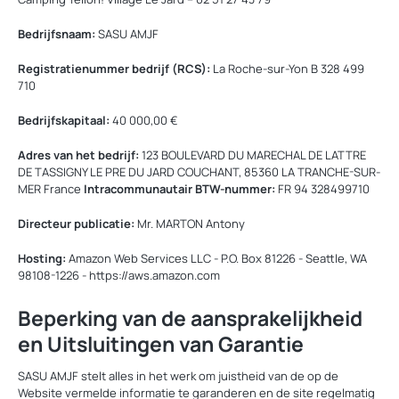
Bedrijfsnaam:
SASU AMJF
Registratienummer bedrijf (RCS):
La Roche-sur-Yon B 328 499
710
Bedrijfskapitaal:
40 000,00 €
Adres van het bedrijf:
123 BOULEVARD DU MARECHAL DE LATTRE
DE TASSIGNY LE PRE DU JARD COUCHANT, 85360 LA TRANCHE-SUR-
MER France
Intracommunautair BTW-nummer:
FR 94 328499710
Directeur publicatie:
Mr. MARTON Antony
Hosting:
Amazon Web Services LLC - P.O. Box 81226 - Seattle, WA
98108-1226 - https://aws.amazon.com
Beperking van de aansprakelijkheid
en Uitsluitingen van Garantie
SASU AMJF stelt alles in het werk om juistheid van de op de
Website vermelde informatie te garanderen en de site regelmatig