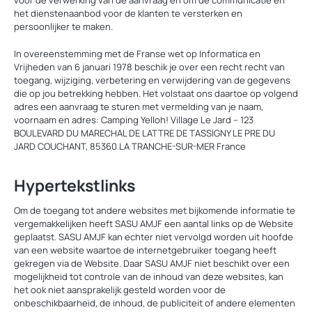
voor de verwerking van de aanvraag en om de communicatie en
het dienstenaanbod voor de klanten te versterken en
persoonlijker te maken.
In overeenstemming met de Franse wet op Informatica en
Vrijheden van 6 januari 1978 beschik je over een recht recht van
toegang, wijziging, verbetering en verwijdering van de gegevens
die op jou betrekking hebben. Het volstaat ons daartoe op volgend
adres een aanvraag te sturen met vermelding van je naam,
voornaam en adres: Camping Yelloh! Village Le Jard – 123
BOULEVARD DU MARECHAL DE LATTRE DE TASSIGNY LE PRE DU
JARD COUCHANT, 85360 LA TRANCHE-SUR-MER France
Hypertekstlinks
Om de toegang tot andere websites met bijkomende informatie te
vergemakkelijken heeft SASU AMJF een aantal links op de Website
geplaatst. SASU AMJF kan echter niet vervolgd worden uit hoofde
van een website waartoe de internetgebruiker toegang heeft
gekregen via de Website. Daar SASU AMJF niet beschikt over een
mogelijkheid tot controle van de inhoud van deze websites, kan
het ook niet aansprakelijk gesteld worden voor de
onbeschikbaarheid, de inhoud, de publiciteit of andere elementen