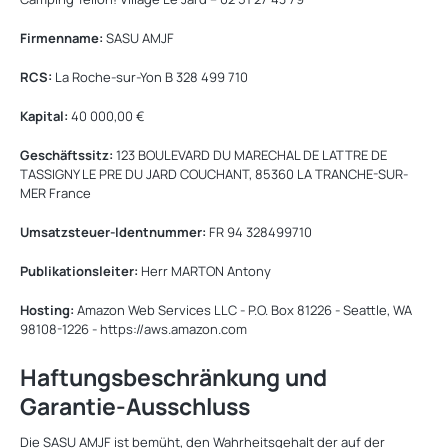
Firmenname:
SASU AMJF
RCS:
La Roche-sur-Yon B 328 499 710
Kapital:
40 000,00 €
Geschäftssitz:
123 BOULEVARD DU MARECHAL DE LATTRE DE
TASSIGNY LE PRE DU JARD COUCHANT, 85360 LA TRANCHE-SUR-
MER France
Umsatzsteuer-Identnummer:
FR 94 328499710
Publikationsleiter:
Herr MARTON Antony
Hosting:
Amazon Web Services LLC - P.O. Box 81226 - Seattle, WA
98108-1226 - https://aws.amazon.com
Haftungsbeschränkung und
Garantie-Ausschluss
Die SASU AMJF ist bemüht, den Wahrheitsgehalt der auf der