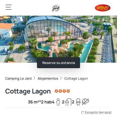
Reserve su estancia
Camping Le Jard
Alojamientos
Cottage Lagon
Cottage Lagon
36 m²*
2 hab
4
2
2
(* Excepto terraza)