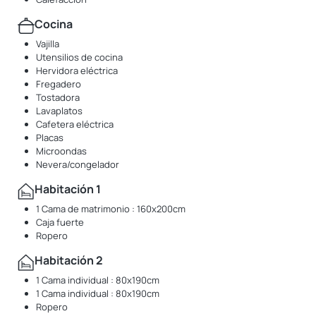
Cocina
Vajilla
Utensilios de cocina
Hervidora eléctrica
Fregadero
Tostadora
Lavaplatos
Cafetera eléctrica
Placas
Microondas
Nevera/congelador
Habitación 1
1 Cama de matrimonio : 160x200cm
Caja fuerte
Ropero
Habitación 2
1 Cama individual : 80x190cm
1 Cama individual : 80x190cm
Ropero