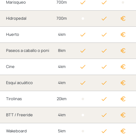
Marisqueo
700m
Hidropedal
700m
Huerto
4km
Paseos a caballo o poni
8km
Cine
4km
Esquí acuático
4km
Tirolinas
20km
BTT / Freeride
4km
Wakeboard
5km